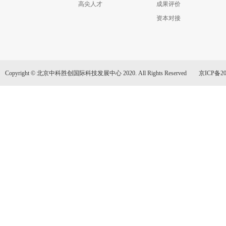
高尖人才
成果评价
资本对接
Copyright © 北京中科胜创国际科技发展中心 2020. All Rights Reserved
京ICP备20