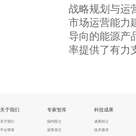
战略规划与运
市场运营能力
导向的能源产
率提供了有力
关于我们
专家智库
科技成果
关于我们
国内院士
成果转让
平台荣誉
诺奖得主
技术需求