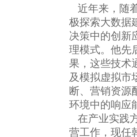
近年来，随
极探索大数据
决策中的创新
理模式。他先
果，这些技术
及模拟虚拟市
断、营销资源
环境中的响应
在产业实践
营工作，现任