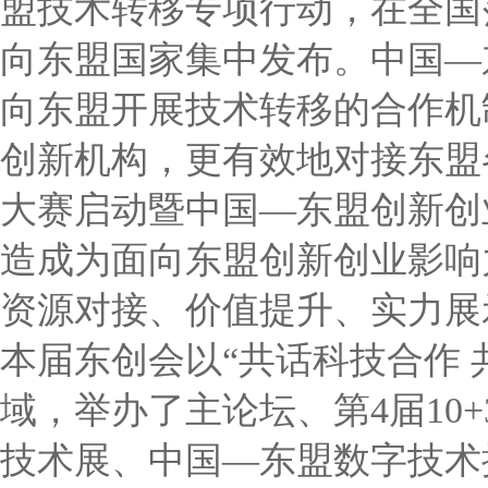
盟技术转移专项行动，在全国
向东盟国家集中发布。中国—
向东盟开展技术转移的合作机
创新机构，更有效地对接东盟
大赛启动暨中国—东盟创新创
造成为面向东盟创新创业影响
资源对接、价值提升、实力展
本届东创会以“共话科技合作 
域，举办了主论坛、第4届10
技术展、中国—东盟数字技术