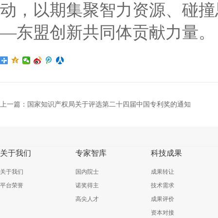
动，以期集聚智力资源、碰撞
—东盟创新共同体贡献力量。
上一篇：国家知识产权局关于评选第二十四届中国专利奖的通知
关于我们
专家智库
科技成果
关于我们
国内院士
成果转让
平台荣誉
诺奖得主
技术需求
高尖人才
成果评价
资本对接