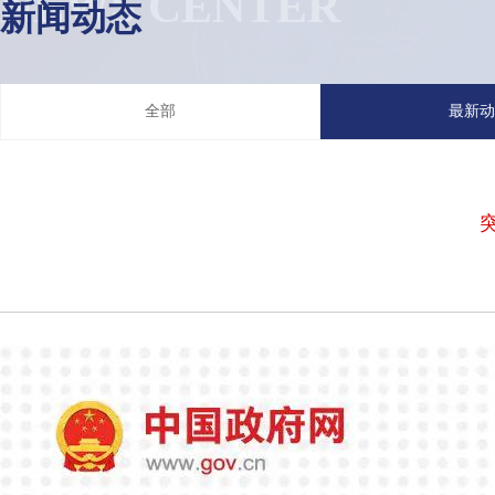
NEWS CENTER
新闻动态
全部
最新动
突