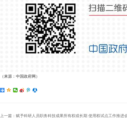
（来源：中国政府网）
上一篇：赋予科研人员职务科技成果所有权或长期 使用权试点工作推进