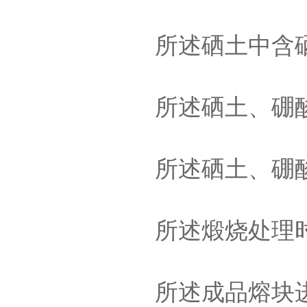
所述硒土中含硒
所述硒土、硼酸和
所述硒土、硼酸
所述煅烧处理时，
所述成品熔块进