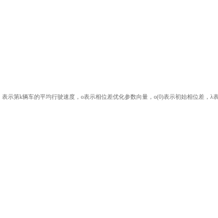
，表示第k辆车的平均行驶速度，o表示相位差优化参数向量，o(0)表示初始相位差，