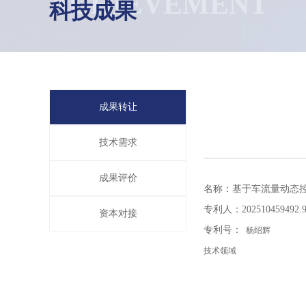
ACHIEVEMENT
科技成果
成果转让
技术需求
成果评价
名称：基于车流量动态
专利人：202510459492.
资本对接
专利号：
杨绍辉
技术领域