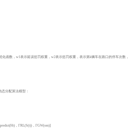
波带优化函数，w1表示延误惩罚权重，w2表示惩罚权重，表示第k辆车在路口的停车次数
动态分配算法模型：
predict(Ht)，ΓRL(S(t))，ΓGW(om)]