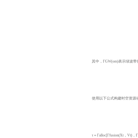
其中，ΓGW(om)表示绿
使用以下公式构建时空资源
τ＝Γalloc[Γfusion(Xt，Vt)，Γ