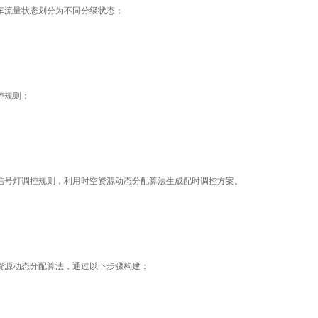
车流量状态划分为不同分级状态；
控规则；
信号灯调控规则，利用时空资源动态分配算法生成配时调控方案。
资源动态分配算法，通过以下步骤构建：