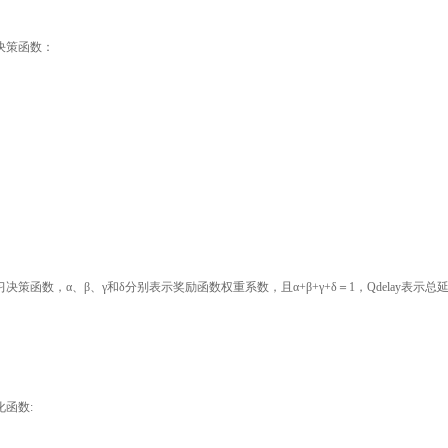
决策函数：
学习决策函数，α、β、γ和δ分别表示奖励函数权重系数，且α+β+γ+δ＝1，Qdelay表示总延
函数: